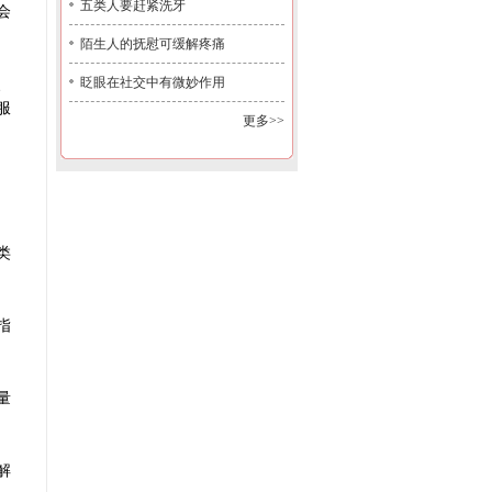
五类人要赶紧洗牙
会
陌生人的抚慰可缓解疼痛
眨眼在社交中有微妙作用
、
服
更多>>
类
指
量
解