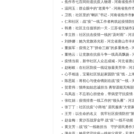
焦作市七百间街道抗疫人物谱 - 河南省焦
温同玉：群众眼中的“老黄牛” - 河南省焦
卫凯：社区里的“喇叭”书记 - 河南省焦作
仁和社区：战“疫”一线工作者构筑起疫情防护
韩勇：社区主任值班的一天 - 江苏省无锡
李立胜：社区抗击疫情一线的“及时雨” -
刘静娜：她为党旗添光彩 - 河北省唐山市
董振军：疫情之下“拼命三娘”的多重角色 
董艳云：让党旗在抗疫斗争一线高高飘扬 -
疫情当前，新华社区人众志成城 - 河北省
赵彬岐：在社区防疫一线绽放最美芳华 - 
心手相连，宝菊社区筑起家园防“疫”线 - 
陈思延：将初心与使命镌刻在战“疫”一线 -
贺君伟：慎终如始忠诚担当 勇智谋能无悔韶
马凤连：不忘初心担使命，带病坚守抗疫情 
张红娟：疫情排查一线工作的“领头雁” - 
张丁丁：社区抗疫“小阵地” 居民服务“大管
王芳：以生命的名义 筑牢社区疫情防控“第
赵金梅：黄沙百战穿金甲 战“疫”一线不动摇
黄文芳：战“役”一线敢担当 守护居民勇作
薄金蕊：她是坚守抗疫一线的父母官 - 天