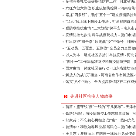
多措并举扎实做好疫情防控工作 - 河北省
六抓六促六到位 织密疫情防控网 - 河南
紧抓“四条线”，用好“五个一”建立疫情防控
“1130”线上线下防疫工作法，打通群防群
联防联控抗疫情 “三大战役”保平安 - 南
疫情防控七步法 科学战疫硬核力 - 厦门市
打出防控“组合拳” 吹响战“疫”冲锋号 - 
“五动员、五覆盖、五到位” 全员全力全面做
以人为本，曙光社区多措并举抗疫情 - 河
“四个一”工作法精准防控构筑疫情防护网 -
面对疫情，孙家社区在行动 - 山东省潍坊
解放人的战“疫”担当 - 河南省焦作市解放区
落实“八个”强化 全力提高疫情防控工作成效
先进社区抗疫人物故事
苗苗：坚守战“疫”一线的“平凡英雄” - 天
铁路1号院：向疫情防控工作志愿者致敬 -
邹家芬：不忘初心勇担当 战“疫”一线闪光茫
曾清华：和煦如春风 温润居民心 - 厦门市
王贵东：迎难而上 在防疫一线践行党员使命