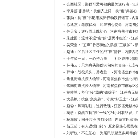
会西社区：那群可爱可敬的最美逆行者 - 
李秀莲 张勇斌：伉俪齐上阵 抗“疫”共苦心
张勋：抗“疫”书记用实际行动践行诺言 - 
徐廷杰：老骥伏枥 尽显初心使命 - 河南
任天宝：逆行而上践初心 - 河南省焦作市
朱建国：退休不退“疫”的“居民小组长” -
吴荣奎：“芝麻”书记和他的防疫“三板斧” 
赵迪：90后社区主任的战“疫”情怀 - 内蒙
十年如一日，一心捋万事——社区副书记陈雅莎
薛伟云：只为肩头那份沉甸甸的责任 - 江
薛坤：战役关头，勇者胜！ - 河南省焦作
焦北街道抗疫人物谱 - 河南省焦作市焦北
焦南街道抗疫人物谱 - 河南省焦作市解放
黄桂兰：坚守“疫”线的“铁娘子” - 江苏
戈英枫：抗疫“急先锋”，守家“好卫士” -
赵淼：风雨彩虹，逆行玫瑰 - 江苏省无锡
葛敏：奋战在抗“疫”一线的24小时联络员 
杨海霞：同舟共济 共战疫情 - 内蒙古巴
苗玉茹：有人误摁门铃？ 原来是热心居民在消
刘昕锐：不忘初心，为居民筑起坚实可靠的“