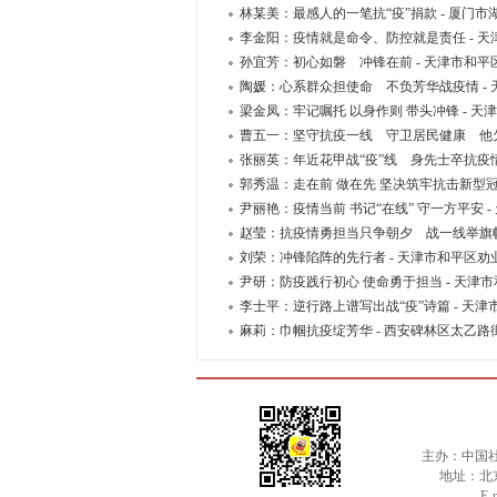
林某美：最感人的一笔抗“疫”捐款 - 厦门
李金阳：疫情就是命令、防控就是责任 - 
孙宜芳：初心如磐 冲锋在前 - 天津市和
陶媛：心系群众担使命 不负芳华战疫情 -
梁金凤：牢记嘱托 以身作则 带头冲锋 - 
曹五一：坚守抗疫一线 守卫居民健康 他欠
张丽英：年近花甲战“疫”线 身先士卒抗疫情
郭秀温：走在前 做在先 坚决筑牢抗击新型
尹丽艳：疫情当前 书记“在线” 守一方平安
赵莹：抗疫情勇担当只争朝夕 战一线举旗帜
刘荣：冲锋陷阵的先行者 - 天津市和平区
尹研：防疫践行初心 使命勇于担当 - 天
李士平：逆行路上谱写出战“疫”诗篇 - 天
麻莉：巾帼抗疫绽芳华 - 西安碑林区太乙
主办：中国
地址：北京市
E-