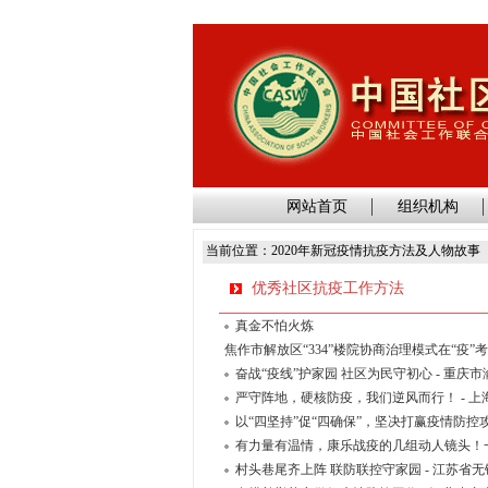
网站首页
组织机构
当前位置：2020年新冠疫情抗疫方法及人物故事
优秀社区抗疫工作方法
真金不怕火炼
焦作市解放区“334”楼院协商治理模式在“疫”
奋战“疫线”护家园 社区为民守初心 - 重庆
严守阵地，硬核防疫，我们逆风而行！ - 
以“四坚持”促“四确保”，坚决打赢疫情防控
有力量有温情，康乐战疫的几组动人镜头！一
村头巷尾齐上阵 联防联控守家园 - 江苏省