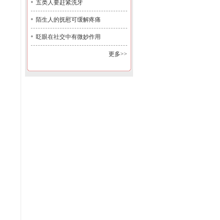
五类人要赶紧洗牙
陌生人的抚慰可缓解疼痛
眨眼在社交中有微妙作用
更多>>