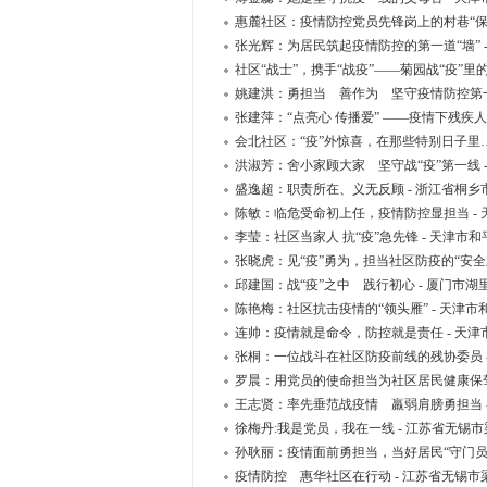
惠麓社区：疫情防控党员先锋岗上的村巷“保卫
张光辉：为居民筑起疫情防控的第一道“墙” 
社区“战士”，携手“战疫”——菊园战“疫”
姚建洪：勇担当 善作为 坚守疫情防控第一
张建萍：“点亮心 传播爱” ——疫情下残疾
会北社区：“疫”外惊喜，在那些特别日子里
洪淑芳：舍小家顾大家 坚守战“疫”第一线 
盛逸超：职责所在、义无反顾 - 浙江省桐
陈敏：临危受命初上任，疫情防控显担当 -
李莹：社区当家人 抗“疫”急先锋 - 天津
张晓虎：见“疫”勇为，担当社区防疫的“安全
邱建国：战“疫”之中 践行初心 - 厦门市
陈艳梅：社区抗击疫情的“领头雁” - 天津
连帅：疫情就是命令，防控就是责任 - 天
张桐：一位战斗在社区防疫前线的残协委员 
罗晨：用党员的使命担当为社区居民健康保驾
王志贤：率先垂范战疫情 羸弱肩膀勇担当 
徐梅丹:我是党员，我在一线 - 江苏省无锡
孙耿丽：疫情面前勇担当，当好居民“守门员
疫情防控 惠华社区在行动 - 江苏省无锡